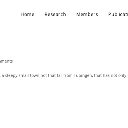
Home
Research
Members
Publicat
mments
 a sleepy small town not that far from Tübingen, that has not only