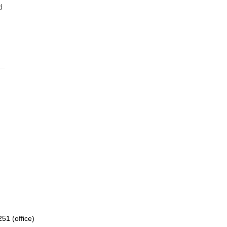
d
51 (office)