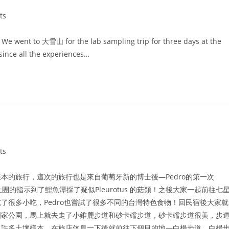
ts
to 大雪山 for the lab sampling trip for three days at the
 since all the experiences…
ts
本的旅行，這次的旅行也是來自葡萄牙新的博士後—Pedro的第一次
菌相關社團的指示到了鯉魚潭採了疑似Pleurotus 的菇類！之後大家一起前往七
了很多小吃，Pedro也嘗試了很多不同的台灣特色食物！回民宿後大家就
國家公園，馬上就去走了小錐麓步道和砂卡礑步道，砂卡礑步道很美，步
了許多土壤樣本。在旅店休息一下後就前往下個目的地—白楊步道，白楊