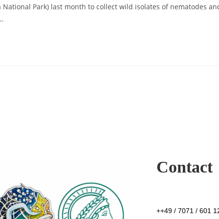
 National Park) last month to collect wild isolates of nematodes an
d…
Contact
++49 / 7071 / 601 12