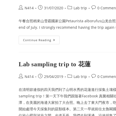
N414
31/07/2020
Lab trip
0 Commen
午餐合照稍來山雪霸國家公園Petaurista alborufus山羌合照 We went 
end of July. I strongly recommend having the trip again
Continue Reading
Lab sampling trip to 花蓮
N414
29/04/2019
Lab trip
0 Commen
在清明節連假的四天我們到了山明水秀的花蓮進行採集土壤樣
sampling trip！第一天下午我們跟隨著Facebook 真
潭，在美麗的海邊大家拍了大合照。晚上去了東大門夜市，吃
開始處理今天採集到的菇類樣本。第二天一早就前往太魯閣
位於山壁與河谷之間，步道不長，我們走到溪邊，沿途採集