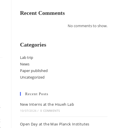
Recent Comments
No comments to show.
Categories
Lab trip
News
Paper published
Uncategorized
Recent Posts
New Interns at the Hsueh Lab
星
10/07/2026
/
0 COMMENTS
道
Open Day at the Max Planck Institutes
步