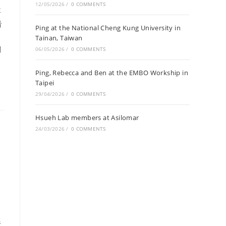
12/05/2026
/
0 COMMENTS
要
看
Ping at the National Cheng Kung University in
Tainan, Taiwan
別
06/05/2026
/
0 COMMENTS
Ping, Rebecca and Ben at the EMBO Workship in
Taipei
29/04/2026
/
0 COMMENTS
Hsueh Lab members at Asilomar
24/03/2026
/
0 COMMENTS
。
線