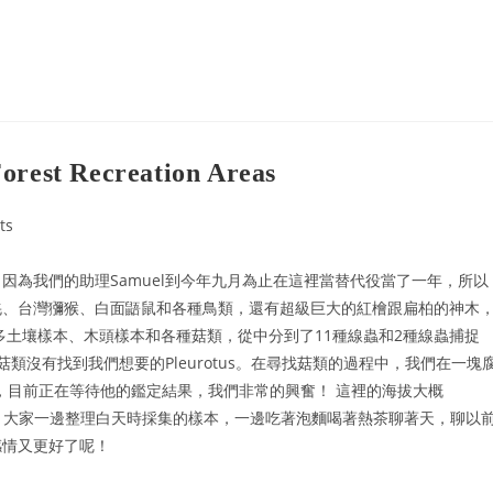
！
Forest Recreation Areas
ts
因為我們的助理Samuel到今年九月為止在這裡當替代役當了一年，所以
羌、台灣獼猴、白面鼯鼠和各種鳥類，還有超級巨大的紅檜跟扁柏的神木
多土壤樣本、木頭樣本和各種菇類，從中分到了11種線蟲和2種線蟲捕捉
沒有找到我們想要的Pleurotus。在尋找菇類的過程中，我們在一塊
a的有性世代，目前正在等待他的鑑定結果，我們非常的興奮！ 這裡的海拔大概
的冷，大家一邊整理白天時採集的樣本，一邊吃著泡麵喝著熱茶聊著天，聊以
感情又更好了呢！