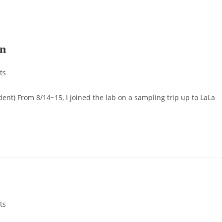
in
ts
nt) From 8/14~15, I joined the lab on a sampling trip up to LaLa
ts