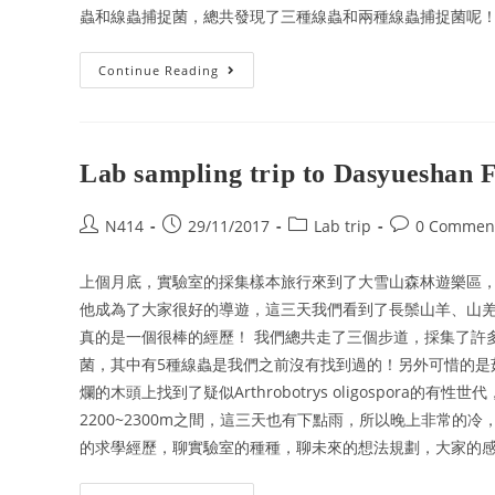
蟲和線蟲捕捉菌，總共發現了三種線蟲和兩種線蟲捕捉菌呢
Continue Reading
Lab sampling trip to Dasyueshan 
N414
29/11/2017
Lab trip
0 Commen
上個月底，實驗室的採集樣本旅行來到了大雪山森林遊樂區，
他成為了大家很好的導遊，這三天我們看到了長鬃山羊、山
真的是一個很棒的經歷！ 我們總共走了三個步道，採集了許
菌，其中有5種線蟲是我們之前沒有找到過的！另外可惜的是菇類
爛的木頭上找到了疑似Arthrobotrys oligospor
2200~2300m之間，這三天也有下點雨，所以晚上非常
的求學經歷，聊實驗室的種種，聊未來的想法規劃，大家的