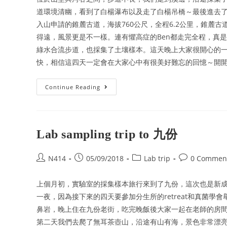
道環境清幽，看到了白楊瀑布以及走了白楊吊橋～最後進去
入山申請的錐麓古道，海拔760公尺，全程6.2公里，錐麓
得遠，風景更是不一樣。連有懼高症的Ben都走完全程，真
綠水合流步道，也採集了土壤樣本。這天晚上大家很開心的
快，相信這四天一定會在大家心中有很美好難忘的回憶～開開
Continue Reading
Lab sampling trip to 九份
N414
05/09/2018
Lab trip
0 Commen
上個月初，實驗室的採集樣本旅行來到了九份，這次也是新成
一夜，因為接下來的四天要參加分生所的retreat和真菌
鼻岩，晚上住在九份老街，吃完晚飯後大家一起在老師的房間開
第二天我們去爬了無耳茶壺山，沿途有山有海，景色非常漂