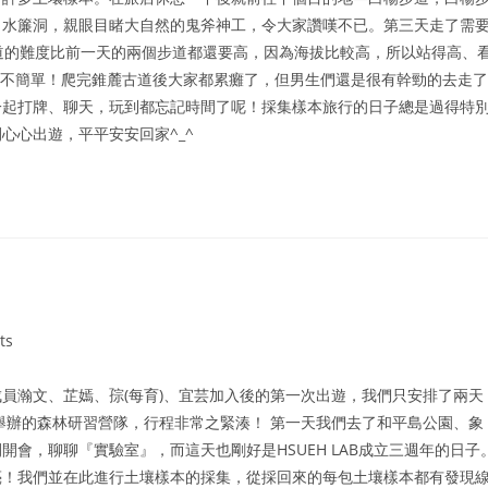
了水簾洞，親眼目睹大自然的鬼斧神工，令大家讚嘆不已。第三天走了需
古道的難度比前一天的兩個步道都還要高，因為海拔比較高，所以站得高、
是不簡單！爬完錐麓古道後大家都累癱了，但男生們還是很有幹勁的去走了
一起打牌、聊天，玩到都忘記時間了呢！採集樣本旅行的日子總是過得特
心心出遊，平平安安回家^_^
ts
員瀚文、芷嫣、孮(每育)、宜芸加入後的第一次出遊，我們只安排了兩天
學會舉辦的森林研習營隊，行程非常之緊湊！ 第一天我們去了和平島公園、象
會，聊聊『實驗室』，而這天也剛好是HSUEH LAB成立三週年的日子
亮！我們並在此進行土壤樣本的採集，從採回來的每包土壤樣本都有發現